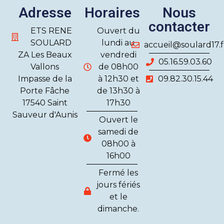
Adresse
Horaires
Nous
contacter
ETS RENE
Ouvert du
SOULARD
lundi au
accueil@soulard17.f
ZA Les Beaux
vendredi
05.16.59.03.60
Vallons
de 08h00
Impasse de la
à 12h30 et
09.82.30.15.44
Porte Fâche
de 13h30 à
17540 Saint
17h30
Sauveur d'Aunis
Ouvert le
samedi de
08h00 à
16h00
Fermé les
jours fériés
et le
dimanche.