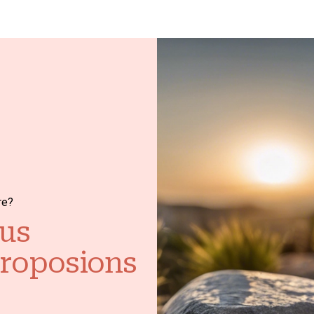
re?
us
proposions