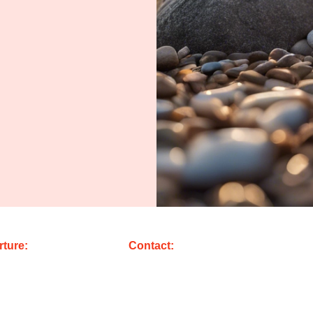
ture:
Contact:
els
Saint-Sauveur-d’Aunis
i 08:00 – 12:30 et 13:30
Tel:
05.16.59.03.60 – 09.82.30.15.44