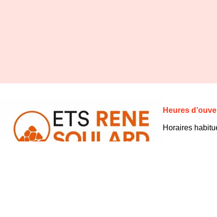
Heures d’ouver
Horaires habitu
Lundi – Vendred
– 17:30
Samedi 9:00 – 
En période de c
Lundi – Vendred
– 15:00