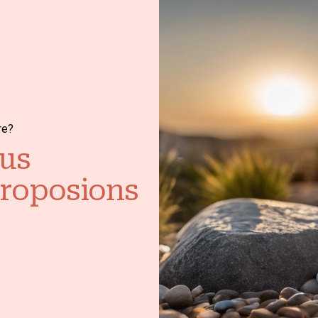
re?
us
proposions