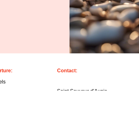
ture:
Contact:
els
Saint-Sauveur-d’Aunis
i 08:00 – 12:30 et 13:30
Tel:
05.16.59.03.60 – 09.82.30.15.44
Email:
accueil@soulard17.fr
16:00
anicule
i 06:00 – 12:30 et 13:30